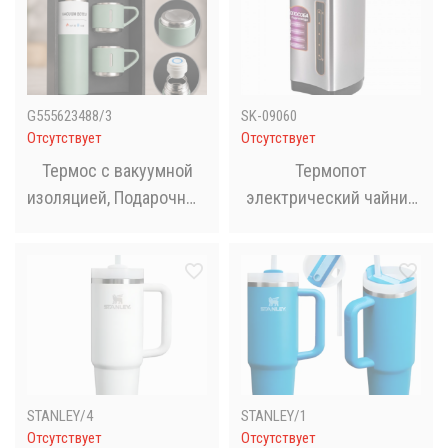
G555623488/3
SK-09060
Отсутствует
Отсутствует
Термос с вакуумной
Термопот
изоляцией, Подарочный
электрический чайник
набор с 3 чашкам 500
термос Sokany SK-
мл Зеленый
09060 на 6,8 л 800 Вт
STANLEY/4
STANLEY/1
Отсутствует
Отсутствует