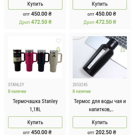
Купить
Купить
450.00
₴
450.00
₴
опт
опт
472.50
₴
472.50
₴
Дроп
Дроп
STANLEY
2053245
В наличии
В наличии
Термочашка Stanley
Термос для воды чая и
1,18L
напитков,
нержавеющая сталь
Купить
Купить
Vacuum cup AND XL-897
450.00
₴
202.50
₴
опт
опт