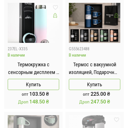
237EL-X335
G555623488
В наличии
В наличии
Термокружка с
Термос с вакуумной
сенсорным дисплеем в
изоляцией, Подарочный
расцветке омбре 500
набор с 3 чашкам 500
Купить
Купить
мл
мл
103.50
₴
225.00
₴
опт
опт
148.50
₴
247.50
₴
Дроп
Дроп