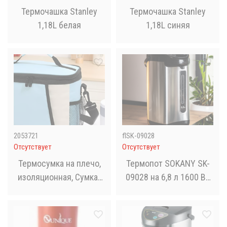
Термочашка Stanley
Термочашка Stanley
1,18L белая
1,18L синяя
2053721
flSK-09028
Отсутствует
Отсутствует
Термосумка на плечо,
Термопот SOKANY SK-
изоляционная, Сумка-
09028 на 6,8 л 1600 Вт
холодильник сумка AND
хром термочайник
XL-1042
электрический термос
SK-09028