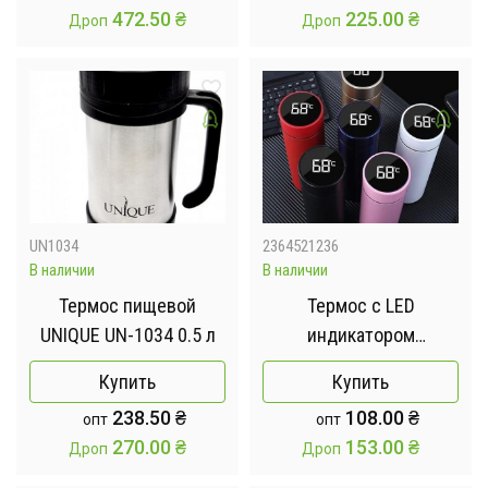
472.50
₴
225.00
₴
Дроп
Дроп
UN1034
2364521236
В наличии
В наличии
Термос пищевой
Термос с LED
UNIQUE UN-1034 0.5 л
индикатором
температуры
Купить
Купить
сенсорный, 500 m |
238.50
₴
108.00
₴
опт
опт
Умный термос с
270.00
₴
153.00
₴
Дроп
Дроп
датчиком индикатором
температуры 500 мл