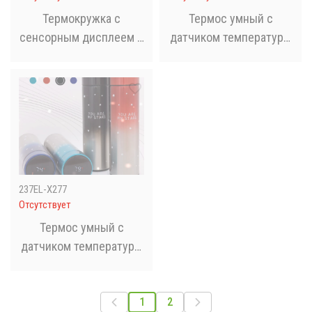
Термокружка с
Термос умный с
сенсорным дисплеем с
датчиком температуры
принтом ЛуиВитон 500
Wi-pot. Термокружка с
мл
сенсорным экраном
237EL-X277
Отсутствует
Термос умный с
датчиком температуры
Термокружка с
сенсорным экраном
1
2