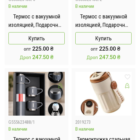
В наличии
В наличии
Термос с вакуумной
Термос с вакуумной
изоляцией, Подарочный
изоляцией, Подарочный
набор с 3 чашкам 500
набор с 3 чашкам 500
Купить
Купить
мл Зеленый
мл Черный
225.00
₴
225.00
₴
опт
опт
247.50
₴
247.50
₴
Дроп
Дроп
G555623488/1
2019273
В наличии
В наличии
Термос с вакуумной
Термокружка стальная