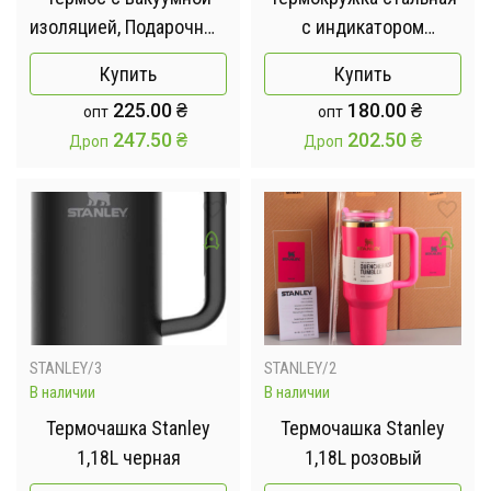
изоляцией, Подарочный
с индикатором
набор с 3 чашкам 500
температуры 380мл
Купить
Купить
мл Серый
225.00
₴
180.00
₴
опт
опт
247.50
₴
202.50
₴
Дроп
Дроп
STANLEY/3
STANLEY/2
В наличии
В наличии
Термочашка Stanley
Термочашка Stanley
1,18L черная
1,18L розовый