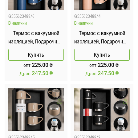
G555623488/6
G555623488/4
В наличии
В наличии
Термос с вакуумной
Термос с вакуумной
изоляцией, Подарочный
изоляцией, Подарочный
набор с 3 чашкам 500
набор с 3 чашкам 500
Купить
Купить
мл Зеленый
мл Зеленый
225.00
₴
225.00
₴
опт
опт
247.50
₴
247.50
₴
Дроп
Дроп
G555623488/5
G555623488/2